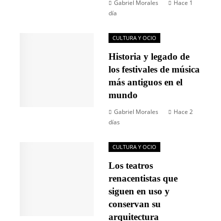
Gabriel Morales
Hace 1
día
CULTURA Y OCIO
Historia y legado de
los festivales de música
más antiguos en el
mundo
Gabriel Morales
Hace 2
días
CULTURA Y OCIO
Los teatros
renacentistas que
siguen en uso y
conservan su
arquitectura